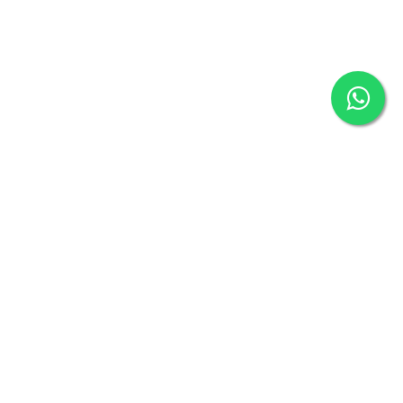
קישורים שימושיים
התחבר
בית
עלינו
ווא
מוצרים
צור
שירותים
.il