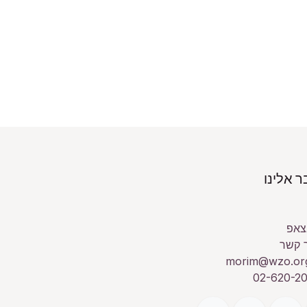
 אלינו
צאפ
 קשר
morim@wzo.org
02-620-20