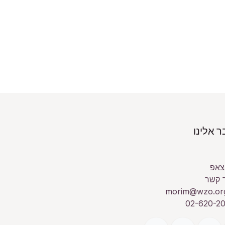
 אלינו
צאפ
 קשר
morim@wzo.org
02-620-20