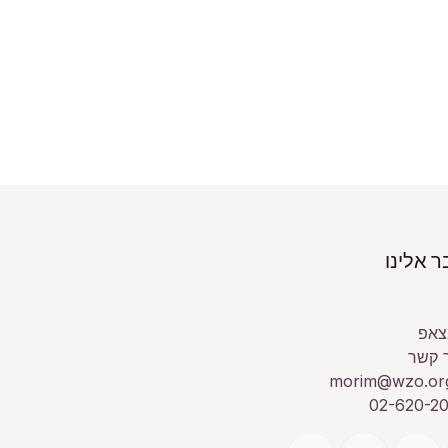
 אלינו
צאפ
 קשר
morim@wzo.org
02-620-20